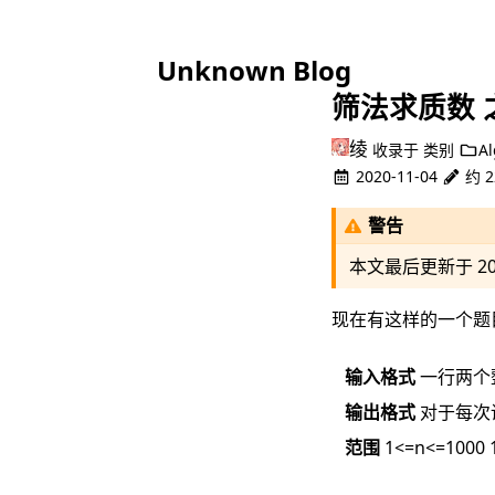
Unknown Blog
筛法求质数 
绫
收录于
类别
Al
2020-11-04
约 2
警告
本文最后更新于
2
现在有这样的一个题
输入格式
一行两个整
输出格式
对于每次询
范围
1<=n<=1000 