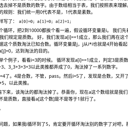
选去掉不是质数的数字。由于数组相当于表，我们按照表来理解
的规则：我们统一用0代表不是，1代表是素数。
样写了：
a[0]=0; a[1]=0; a[2]=1;
循环，把2到10000都挨个看一遍，假设循环变量是i。 我们先
我们规定是质数。 好，我们发现a[i]==1成立，那么我们再在
这个质数淘汰已知合数。循环变量是j，j从i*i也就是4开始看起
[j]=0，达到淘汰的目的。
个例子，看看i=3的时候。 循环发现a[i]==1成立，判定3是
3+3+3、3_3+3+3+3以此类推都弄成了0，淘汰掉了一系列数字。
=4了。4是合数，不管，pass。然后i=5了，发现是合数，又
+5+5，以此类推。
0一遍下来，该淘汰的都淘汰掉了。恭喜你，现在a这个数组就是我
不是质数，直接看a[这个数]是不是等于1就行了。
？
问题，如果我i循环到了5，肯定要开循环淘汰别的数字了对吧，