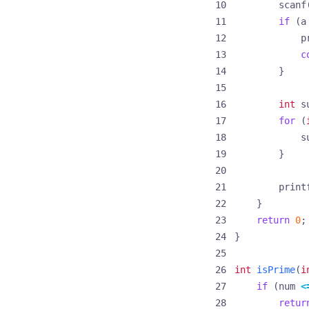
scanf
if
(
a
p
c
}
int
s
for
(
s
}
print
}
return
0
;
}
int
isPrime
(
i
if
(
num
<
retur