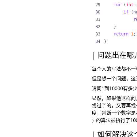
for
(
int
if
(
n
r
}
return
1
;
}
问题出在哪
每个人的写法都不一
但是想一个问题，这
请问1到10000有多
显然，如果他这样问
找过了的，又要再找
度，判断一个数字是
的算法被执行了10
)
如何解决这