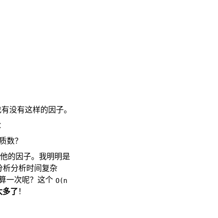
找有没有这样的因子。
：
个质数？
找他的因子。我明明是
分析分析时间复杂
要算一次呢？这个
O(n
太多了
！