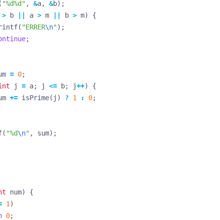
(
"%d%d"
,
&
a
,
&
b
);
>
b
||
a
>
m
||
b
>
m
)
{
rintf
(
"ERRER
\n
"
);
ontinue
;
um
=
0
;
int
j
=
a
;
j
<=
b
;
j
++
)
{
um
+=
isPrime
(
j
)
?
1
:
0
;
f
(
"%d
\n
"
,
sum
);
nt
num
)
{
=
1
)
n
0
;