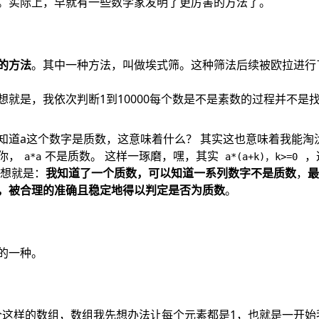
。实际上，早就有一些数学家发明了更厉害的方法了。
的方法
。其中一种方法，叫做埃式筛。这种筛法后续被欧拉进行
想就是，我依次判断1到10000每个数是不是素数的过程并不是
知道a这个数字是质数，这意味着什么？ 其实这也意味着我能淘
你，
不是质数。 这样一琢磨，嘿，其实
，
a*a
a*(a+k)，k>=0
思想就是：
我知道了一个质数，可以知道一系列数字不是质数
，
，被合理的准确且稳定地得以判定是否为质数
。
的一种。
个这样的数组，数组我先想办法让每个元素都是1，也就是一开始