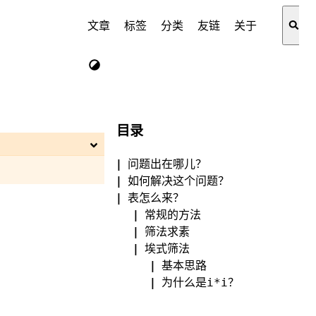
文章
标签
分类
友链
关于
目录
问题出在哪儿？
如何解决这个问题？
表怎么来？
常规的方法
筛法求素
埃式筛法
基本思路
为什么是
？
i*i