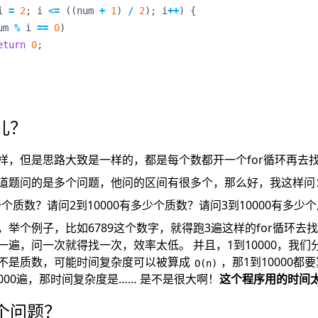
i
=
2
;
i
<=
((
num
+
1
)
/
2
);
i
++
)
{
um
%
i
==
0
)
eturn
0
;
儿？
样，但是思路大致是一样的，都是每个数都开一个for循环再去
道题问的是多个问题，他问的区间有很多个，那么好，我这样问
少个质数？请问2到10000有多少个质数？请问3到10000有多少
，举个例子，比如6789这个数字，就得跑3遍这样的for循环去
一遍，问一次就得找一次，效率太低。 并且，1到10000，我们
不是质数，可能时间复杂度可以被算成
，那1到10000都
O(n)
000遍，那时间复杂度是…… 是不是很大啊！
这个程序用的时间
个问题？