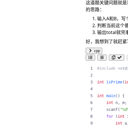
这道题关键问题就是
的思路：
输入A和B，写
判断当前这个循
输出total就
好，我想到了就赶紧
cpp
#include
<std
int
isPrime
(
i
int
main
()
{
int
n
,
m
;
scanf
(
"%d
for
(
int
int
a