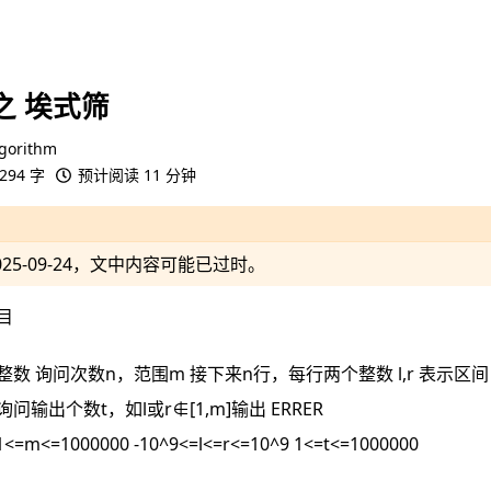
之 埃式筛
gorithm
294 字
预计阅读 11 分钟
025-09-24
，文中内容可能已过时。
目
数 询问次数n，范围m 接下来n行，每行两个整数 l,r 表示区间
问输出个数t，如l或r∉[1,m]输出 ERRER
1<=m<=1000000 -10^9<=l<=r<=10^9 1<=t<=1000000