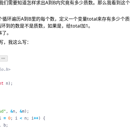
我们需要知道怎样求出A到B内究竟有多少质数。那么我看到这
个循环遍历A到B里的每个数，定义一个变量total来存有多少个
环到的数是不是质数，如果是，给total加1。
完事了。
写，我这么写：
io.h>
nt
n
);
%d"
,
&
n
,
&
m
);
i
=
0
;
i
<
n
;
i
++
)
{
,
b
;