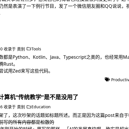
仍然是表演了一下例行节目，发了一个微信朋友圈和QQ说说，
。
30
收录于
类别
Tools
Python、Kotlin、Java、Typescript之类的，也经常用M
Rust。
尝试用Zed来写这些代码。
Productiv
计算机“传统教学”是不是没用了
26
收录于
类别
Education
架了，这次吵架的话题如标题所述。而正是因为这篇post来自
前写的所有内容都是松散的