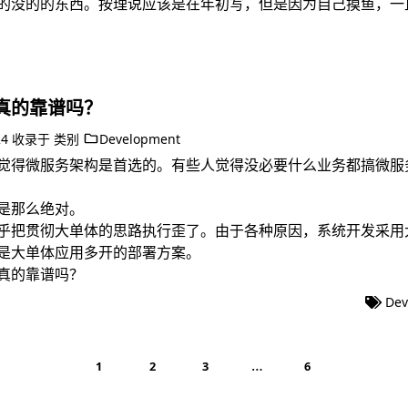
的没的的东西。按理说应该是在年初写，但是因为自己摸鱼，一
真的靠谱吗？
24
收录于
类别
Development
觉得微服务架构是首选的。有些人觉得没必要什么业务都搞微服
是那么绝对。
乎把贯彻大单体的思路执行歪了。由于各种原因，系统开发采用
是大单体应用多开的部署方案。
真的靠谱吗？
Dev
…
1
2
3
6