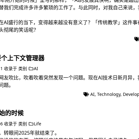
26年刚开始的时候」
里写的那样，「AI的发展真快啊，确实是超出
替我们完成许多许多繁琐的工作了。与此同时，对我自己来说，
在AI盛行的当下，变得越来越没有意义了？「传统教学」这件事
头彻尾的笑话呢？
需要个上下文管理器
11
收录于
类别
AI
网友吹比，吹着吹着突然发现一个问题。现在AI技术日新月异，
问题。
AI
,
Technology
,
Develo
开始的时候
06
收录于
类别
Life
转眼间2025年就结束了。