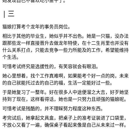
她发现自己不喜欢吃小鱼干了。
三
猫娘打算考个龙年的事务员岗位。
相比于其他的毕业生，她似乎并不出色。她是一只猫，没办法
跟那些龙一样直接晋升去做龙年特使，在十二生肖里也并没有
什么关系打点，只能去竞争一些力所能及的工作，希望能维持
个生活。
可惜考试终究是选拔性的，有笑容就会有眼泪。
她心里想着，找个工作真难啊，如果能考个好一点的岗，未来
的自己就能托过去的自己的福，生活一定能好过一些。
于是她复习了一整年。好在很多人中途便溜之大吉，好歹她坚
持到了现在，这样看得话，她也是一只努力且顽强的猫娘呢。
可惜考试是残酷的，并不理睬努力程度这种东西。
考完试后，她拿起文具盒，把桌子上的准考证装进了口袋里，
不放心又看了一遍，确保桌子看起来像是自己从未来过一样。