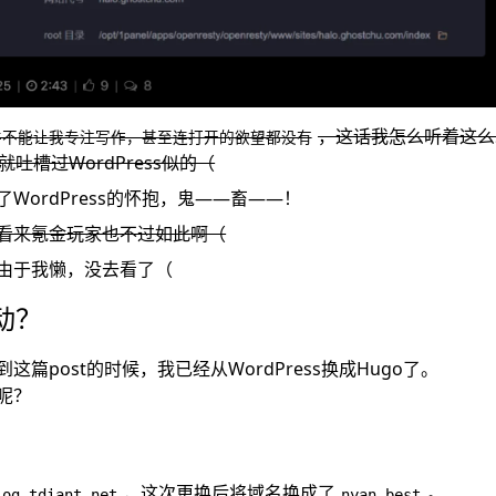
，这话我怎么听着这么
器并不能让我专注写作，甚至连打开的欲望都没有
就吐槽过WordPress似的（
WordPress的怀抱，鬼——畜——！
看来氪金玩家也不过如此啊（
由于我懒，没去看了（
动？
篇post的时候，我已经从WordPress换成Hugo了。
呢？
，这次更换后将域名换成了
。
log.tdiant.net
nyan.best