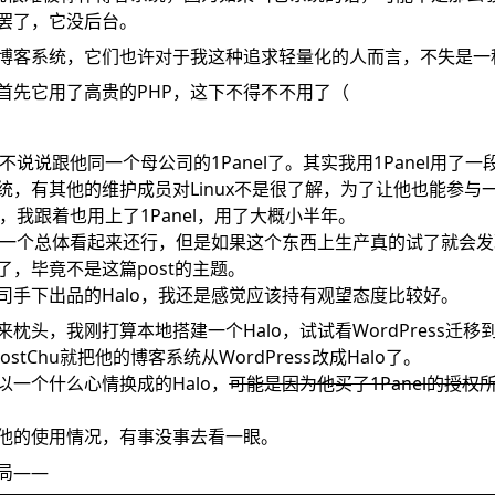
罢了，它没后台。
博客系统，它们也许对于我这种追求轻量化的人而言，不失是一
o：首先它用了高贵的PHP，这下不得不不用了（
得不说说跟他同一个母公司的1Panel了。其实我用1Panel用了
统，有其他的维护成员对Linux不是很了解，为了让他也能参与
l，我跟着也用上了1Panel，用了大概小半年。
el是一个总体看起来还行，但是如果这个东西上生产真的试了就会
了，毕竟不是这篇post的主题。
司手下出品的Halo，我还是感觉应该持有观望态度比较好。
枕头，我刚打算本地搭建一个Halo，试试看WordPress迁移到
stChu就把他的博客系统从WordPress改成Halo了。
以一个什么心情换成的Halo，
可能是因为他买了1Panel的授
他的使用情况，有事没事去看一眼。
局——