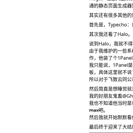
通的静态页面生成器
其实还有很多其他的
首先是，Typech
其次我还看了Halo。
说到Halo，我就不
由于我维护的一些系
作，他装了个1Pane
我只能说，1Pan
板，具体这里就不说
所以对于飞致云同公
然后简直是想睡觉就来
我的好朋友鬼畜@Gho
我也不知道他当时是
max吧
。
然后我就开始默默看
最后终于迎来了大结