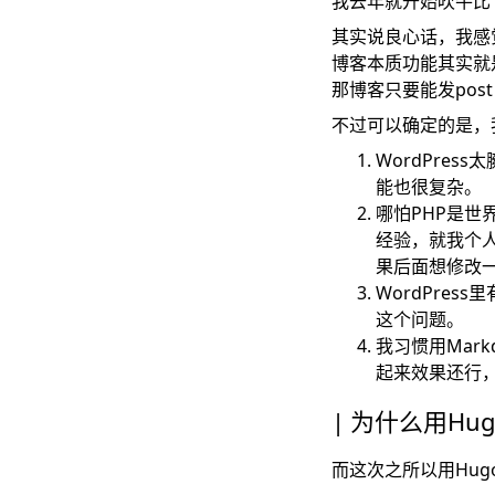
我去年就开始吹牛比
其实说良心话，我感
博客本质功能其实就
那博客只要能发pos
不过可以确定的是，我
WordPre
能也很复杂。
哪怕PHP是世
经验，就我个
果后面想修改
WordPre
这个问题。
我习惯用Mark
起来效果还行，
为什么用Hug
而这次之所以用Hu