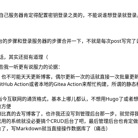
自己服务器肯定得配置密钥登录之类的，不能说谁想登录就登录
台的步骤和登录服务器的步骤合并一下，不就是每次post写完了
话，其实还挺有道理（
些我一听更有说服力的论据：
，也不可能天天更新博客，偶尔更新一次的话就直接一次批量更
tHub Action或者本地的Gitea Action来帮忙构建，所谓
n是当今互联网的通货格式，基本上哪儿都认，不想用Hugo了或者
也方便
懒比真的去写博客了，也许我还没写到管理后台那一步，就觉得
己用的系统就没必要搞个CRUD后台了吧，最后管理后台也肯定
了，写Markdown就当直接操作数据库了（痛击）