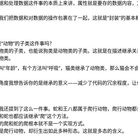
据和处理数据这件事的本质上来讲，属性就是要存的数据内容，
我们把数据和对数据的操作包裹在了一起，这就是“封装”的基本
都是“动物”的子类这件事吗？
物类的子类，也能说狗类是动物类的子类。这就是在描述继承关
物类。
叫“年龄”，有个方法叫“呼吸”，猫类继承了动物类，那么猫会不会
？
角度我想告诉你的是继承的意义——减少了代码的冗余程度，让
我还提到了这么一件事。蛇和王八都属于爬行动物，爬行动物都会
和蛇也都应该继承“爬”这个方法。
的爬和蛇的爬根本就不是一个实现方式。
是爬行动物，却衍生出如此多种形态。这就是多态的含义。