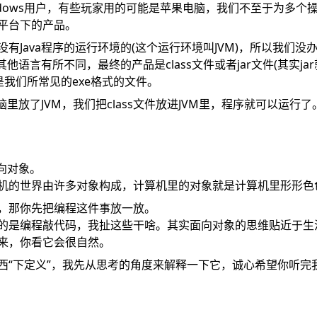
ndows用户，有些玩家用的可能是苹果电脑，我们不至于为多个
平台下的产品。
有Java程序的运行环境的(这个运行环境叫JVM)，所以我们没办
其他语言有所不同，最终的产品是class文件或者jar文件(其实j
不是我们所常见的exe格式的文件。
电脑里放了JVM，我们把class文件放进JVM里，程序就可以运行了
面向对象。
机的世界由许多对象构成，计算机里的对象就是计算机里形形色
，那你先把编程这件事放一放。
的是编程敲代码，我扯这些干啥。其实面向对象的思维贴近于生
来，你看它会很自然。
西“下定义”，我先从思考的角度来解释一下它，诚心希望你听完