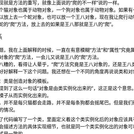
现就是方法的重写，就像上面说的“爬的不一样”说的一样。
个猫对象也属于动物对象，一个狗对象也属于动物对象。如果有
以放上去一个蛇对象，也可以放一个王八对象，现在我让爬行动
蛇的“爬”方法，放上去的如果是王八那就是王八的“爬”。
系
题，我在上面解释的时候，一直在有意模糊“方法”和“属性”究竟
对象的“爬”方法，一会儿又说是王八的“爬”方法。
八糟的，看得让人晕乎，“爬”方法究竟是王八对象的，还是王八
好好解释一下这个问题。我还想在一个不同的角度再说说类和对
：类是创造对象的模板。
提到了这么一句话“对象是由类实例化出来的”，这正是这个意思
模子从而实例化出来的。
，并不是每只猫都会走路，并不是每条狗都会摇尾巴。但是我们
的情况。
了代码编写了一个类，里面定义着这个类实例化后的对象应该具
会描述方法的具体实现细节，也就是同一个类实例化出的对象可
式是一致的。