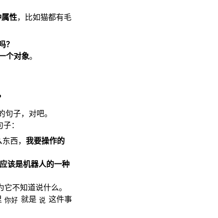
种属性
，比如猫都有毛
吗？
一个对象
。
？
的句子，对吧。
句子：
么东西，
我要操作的
应该是机器人的一种
为它不知道说什么。
里
就是
这件事
你好
说