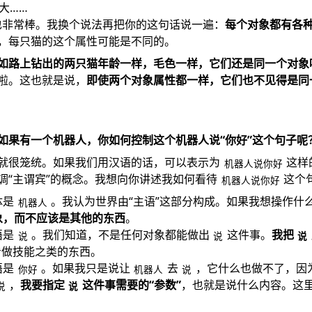
大……
也非常棒。我换个说法再把你的这句话说一遍：
每个对象都有各
，每只猫的这个属性可能是不同的。
如路上钻出的两只猫年龄一样，毛色一样，它们还是同一个对象
啦。这也就是说，
即使两个对象属性都一样，它们也不见得是同
如果有一个机器人，你如何控制这个机器人说“你好”这个句子呢
就很笼统。如果我们用汉语的话，可以表示为
这样
机器人说你好
调“主谓宾”的概念。我想向你讲述我如何看待
这个
机器人说你好
体是
。我认为世界由“主语”这部分构成。如果我想操作什
机器人
象，而不应该是其他的东西
。
语是
。我们知道，不是任何对象都能做出
这件事。
我把
说
说
说
看做技能之类的东西。
语是
。如果我只是说让
去
，它什么也做不了，因
你好
机器人
说
，
我要指定
这件事需要的“参数”
，也就是说什么内容。这
说
说