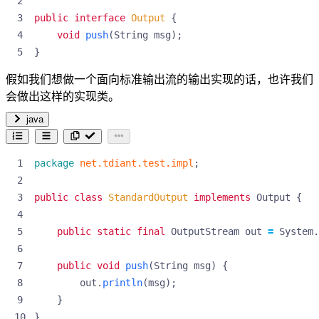
public
interface
Output
{
void
push
(
String
msg
);
}
假如我们想做一个面向标准输出流的输出实现的话，也许我们
会做出这样的实现类。
java
package
net.tdiant.test.impl
;
public
class
StandardOutput
implements
Output
{
public
static
final
OutputStream
out
=
System
.
public
void
push
(
String
msg
)
{
out
.
println
(
msg
);
}
}