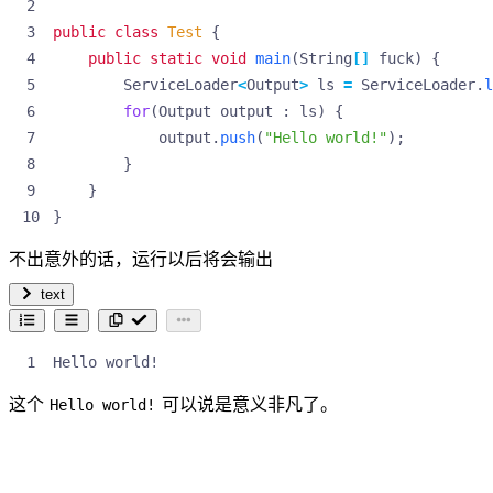
public
class
Test
{
public
static
void
main
(
String
[]
fuck
)
{
ServiceLoader
<
Output
>
ls
=
ServiceLoader
.
l
for
(
Output
output
:
ls
)
{
output
.
push
(
"Hello world!"
);
}
}
}
不出意外的话，运行以后将会输出
text
Hello world!
这个
可以说是意义非凡了。
Hello world!