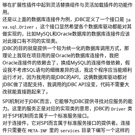
够在扩展性插件中起到灵活替换组件与灵活加载插件的功能作
用。
还是以上面的数据库连接件为例，JDBC定义了一个接口是
ja
，这个接口显然希望各个数据库驱动都能对其
va.sql.Driver
做实现的，比如MySQL和Oracle数据库的数据库连接件应该
对此接口有不同的实现类。
JDBC的目的就是提供一个较为统一化的数据库调用方式，那
理论上我现在项目用的是Oracle的数据库连接件，我把
Oracle连接件的依赖去了，换成MySQL的连接件做依赖，假
设我不考虑SQL语句的细微差异的话，我这个程序应当能顺利
运行才对，因为我用的是JDBC的API，这俩数据库驱动都对
JDBC做了适配支持，我调用的JDBC API没变，代码不需要大
改就能直接跑起来了。
SPI机制对于JDBC而言，它能够为JDBC提供寻找对应服务的能
力。这里的服务正是对应的实现类的意思，JDBC的
类
Driver
对于SPI机制而言属于一个标准服务接口。
对于连接件，它对SPI而言属于标准服务接口的提供者。连接
件只需要在
里的
目录下编写一个这样的
META-INF
services