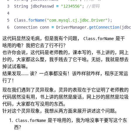
String
jdbcPasswd
=
"1234556"
;
//密码
Class
.
forName
(
"com.mysql.cj.jdbc.Driver"
);
Connection
conn
=
DriverManager
.
getConnection
(
jdbc
这代码显然没毛病，但是我有个问题，
是干
Class.forName
啥用的嘞？我把它去了行不行？
也许你会说，这代码是老师教的，课本写的，书上讲的，网上
抄的，大家都这么整，我手贱去了它干啥。无妨，我就是想去
掉试试看嘛。
结果发现…… 诶？一点事都没有！该咋样就咋样，程序正常运
行了！
现在我们遇到了灵异现象，灵异的表现在于它证明了老师教的
代码居然没有用，书上讲的居然是废话，网上抄的居然是垃圾
代码，大家都在写没用的东西。
针对这个灵异现象，我想从两方面来展开讲述这个问题。
是干啥用的，我为啥没事干要写这个东
Class.forName
西？