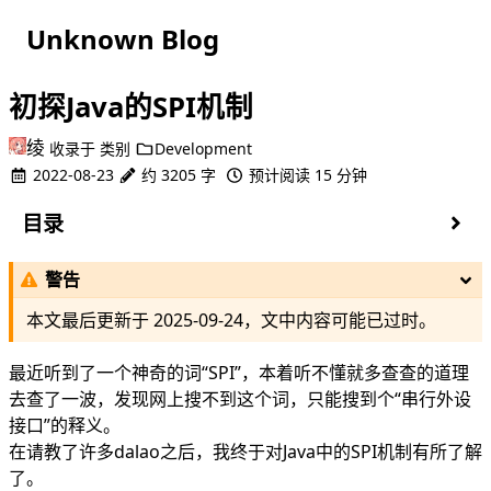
Unknown Blog
初探Java的SPI机制
绫
收录于
类别
Development
2022-08-23
约 3205 字
预计阅读 15 分钟
目录
SPI机制其实应用很广泛
警告
第一件事，Class.forName是干什么用的
第二件事，为啥我们刚才去掉这玩意儿没事呢
本文最后更新于
2025-09-24
，文中内容可能已过时。
啥是SPI机制
SPI机制的简单使用
最近听到了一个神奇的词“SPI”，本着听不懂就多查查的道理
去查了一波，发现网上搜不到这个词，只能搜到个“串行外设
接口”的释义。
在请教了许多dalao之后，我终于对Java中的SPI机制有所了解
了。