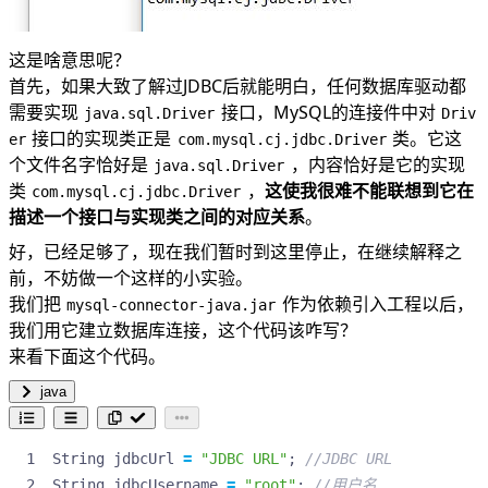
这是啥意思呢？
首先，如果大致了解过JDBC后就能明白，任何数据库驱动都
需要实现
接口，MySQL的连接件中对
java.sql.Driver
Driv
接口的实现类正是
类。它这
er
com.mysql.cj.jdbc.Driver
个文件名字恰好是
，内容恰好是它的实现
java.sql.Driver
类
，
这使我很难不能联想到它在
com.mysql.cj.jdbc.Driver
描述一个接口与实现类之间的对应关系
。
好，已经足够了，现在我们暂时到这里停止，在继续解释之
前，不妨做一个这样的小实验。
我们把
作为依赖引入工程以后，
mysql-connector-java.jar
我们用它建立数据库连接，这个代码该咋写？
来看下面这个代码。
java
String
jdbcUrl
=
"JDBC URL"
;
//JDBC URL
String
jdbcUsername
=
"root"
;
//用户名