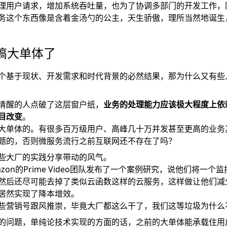
理用户请求，增加系统吞吐量，也为了协调多部门的开发工作，
务这个东西像是含着金汤勺的公主，天生骄傲，理所当然地诞生
搞大单体了
个基于现状、开发需求和时代背景的必然结果，那为什么又有些
清醒的人点破了这层窗户纸，
业务的处理能力应该极大程度上依
目改变
。
大单体的。有很多百万级用户、高峰几十万并发甚至更高的业务
题的，否则微服务流行之前互联网还不存在了吗？
些大厂的实践分享带动的风气。
azon的Prime Video团队发布了一个案例研究
，说他们将一个监
然后还尽可能去掉了类似云函数这样的云服务，这样做让他们减
居然实现了降本增效。
些营销号跟风推崇，毕竟大厂都这么干了，我们这等垃圾为什么
的问题，单纯论技术实现的方面的话，之前的大单体能承载住用