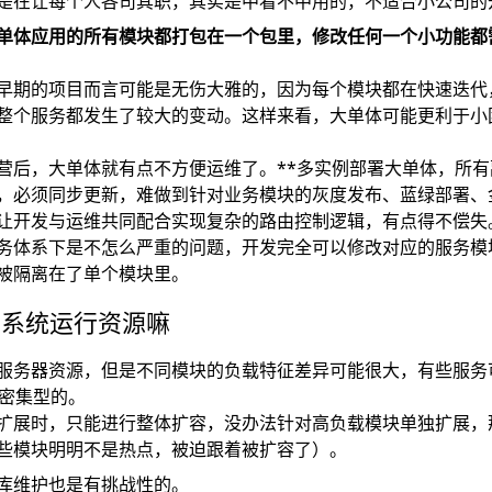
是在让每个人各司其职，其实是中看不中用的，不适合小公司的
单体应用的所有模块都打包在一个包里，修改任何一个小功能都
早期的项目而言可能是无伤大雅的，因为每个模块都在快速迭代
整个服务都发生了较大的变动。这样来看，大单体可能更利于小
营后，大单体就有点不方便运维了。**多实例部署大单体，所
，必须同步更新，难做到针对业务模块的灰度发布、蓝绿部署、
让开发与运维共同配合实现复杂的路由控制逻辑，有点得不偿失
务体系下是不怎么严重的问题，开发完全可以修改对应的服务模
被隔离在了单个模块里。
约系统运行资源嘛
服务器资源，但是不同模块的负载特征差异可能很大，有些服务可
O密集型的。
扩展时，只能进行整体扩容，没办法针对高负载模块单独扩展，
些模块明明不是热点，被迫跟着被扩容了）。
库维护也是有挑战性的。