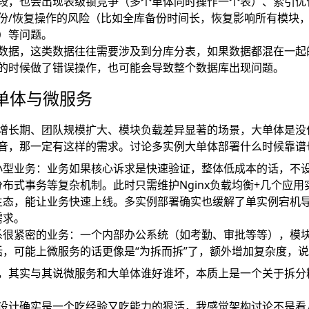
段，也会出现表级锁竞争（多个单体同时操作一个表）、索引优
份/恢复操作的风险（比如全库备份时间长，恢复影响所有模块
）等问题。
数据，这类数据往往需要涉及到分库分表，如果数据都混在一起
的时候做了错误操作，也可能会导致整个数据库出现问题。
单体与微服务
增长期、团队规模扩大、模块负载差异显著的场景，大单体是没
音，那一定有这样的需求。讨论多实例大单体部署什么时候靠谱
小型业务：业务如果核心诉求是快速验证，整体低成本的话，不
布式事务等复杂机制。此时只需维护Nginx负载均衡+几个应用
生态，能让业务快速上线。多实例部署确实也缓解了单实例宕机
需求。
系很紧密的业务：一个内部办公系统（如考勤、审批等等），模
话，可能上微服务的话更像是“为拆而拆”了，额外增加复杂度，
，其实与其说微服务和大单体谁好谁坏，本质上是一个关于拆分
设计确实是一个吃经验又吃能力的狠活，我感觉架构讨论不是看