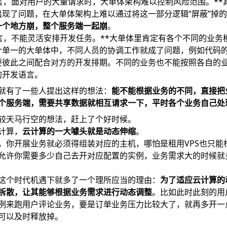
言，面对用户的大量请求时，大单体架构难以控制风险范围。**
出现了问题，在大单体架构上难以通过将这一部分逻辑“屏蔽”掉
一个地方崩，整个服务端一起崩
。
言，不能灵活安排开发任务。**大单体里肯定有各个不同的业务
个单一的大单体中，不同人员的协调工作就成了问题，例如代码
要彼此之间配合对方的开发排期。不同的业务也不能按照各自的
的开发语言。
就有了一些人提出这样的想法：
能不能根据业务的不同，直接把
个服务端，需要共享数据就相互请求一下，平时各个业务自己处
较天马行空的想法，赶上了个好时候。
计算，
云计算的一大噱头就是动态伸缩
。
，你开展业务就必须得组装对应的主机，哪怕是租用VPS也只能
允许你需要多少自己去开对应配置的实例，业务需求大的时候就
这个时代机遇下就多了一个理所应当的理由：
为了适应云计算的
拆散，让其能够根据业务需求进行动态调整
。比如此时此刻的用
例来跑用户评论业务，要是订单业务压力比较大了，就再多开一
可以及时释放掉。