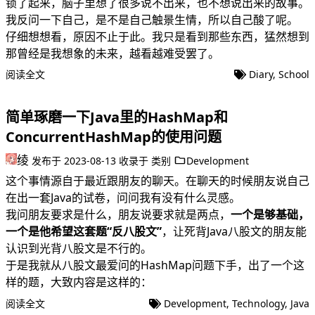
锁了起来，脑子里想了很多说不出来，也不想说出来的故事。
我反问一下自己，是不是自己触景生情，所以自己酸了呢。
仔细想想看，原因不止于此。我只是看到那些东西，猛然想到
那曾经是我想象的未来，越看越难受罢了。
阅读全文
Diary
,
School
简单琢磨一下Java里的HashMap和
ConcurrentHashMap的使用问题
绫
发布于
2023-08-13
收录于
类别
Development
这个事情源自于最近跟朋友的聊天。在聊天的时候朋友说自己
在出一套Java的试卷，问问我有没有什么灵感。
我问朋友要求是什么，朋友说要求就是两点，
一个是够基础，
一个是他希望这套题“反八股文”
，让死背Java八股文的朋友能
认识到光背八股文是不行的。
于是我就从八股文最爱问的HashMap问题下手，出了一个这
样的题，大致内容是这样的：
阅读全文
Development
,
Technology
,
Java