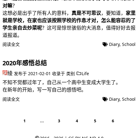
对嘛
？
这想必是出乎了所有人的意料，
真是不可思议
，要知道，
家里
就是学校，在家也应该按照学校的作息才对，怎么能容忍的了
学生亲自去炒菜呢
？这可是惊世骇俗的大消息，值得好好去报
道报道。
阅读全文
Diary
,
School
2020年感悟总结
绫
发布于
2021-02-01
收录于
类别
Life
不知不觉都过年了，自己从一个高中生变成大学生了。
在新年的开始，写一写自己的感悟吧。
阅读全文
Diary
,
School
…
1
3
4
5
6