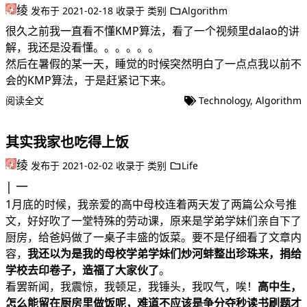
绫
发布于
2021-02-18
收录于
类别
Algorithm
很久之前我一直看不懂KMP算法，看了一个视频里dalao的讲
解，我还是没看懂。。。。。。
然后在暑假的某一天，睡觉的时候突然明白了一点点我以前不
会的KMP算法，于是赶紧记下来。
阅读全文
Technology
,
Algorithm
其实我家也吃得上饭
绫
发布于
2021-02-02
收录于
类别
Life
一
1月底的时候，我亲爱的高中母校连着两天发了两篇公众号推
文，好好吹了一堂特殊的劳动课，原来是学弟学妹们亲自下了
厨房，给爸妈做了一桌子丰盛的饭菜。要不是仔细看了文章内
容，
我还以为是我的母校学弟学妹们炒河蚌整出珍珠来，捐给
学校去印卷子，造福了大家伙了
。
看罢新闻，我震惊，我顿足，我锤头，我叹气，唉！
高中生，
怎么能留在厨房里做饭呢，难道不应该是争分夺秒读书刷题才