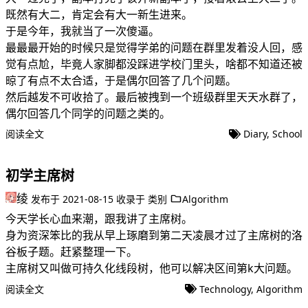
既然有大二，肯定会有大一新生进来。
于是今年，我就当了一次傻逼。
最最最开始的时候只是觉得学弟的问题在群里发着没人回，感
觉有点尬，毕竟人家脚都没踩进学校门里头，啥都不知道还被
晾了有点不太合适，于是偶尔回答了几个问题。
然后越发不可收拾了。最后被拽到一个班级群里天天水群了，
偶尔回答几个同学的问题之类的。
阅读全文
Diary
,
School
初学主席树
绫
发布于
2021-08-15
收录于
类别
Algorithm
今天学长心血来潮，跟我讲了主席树。
身为资深笨比的我从早上琢磨到第二天凌晨才过了主席树的洛
谷板子题。赶紧整理一下。
主席树又叫做可持久化线段树，他可以解决区间第k大问题。
阅读全文
Technology
,
Algorithm